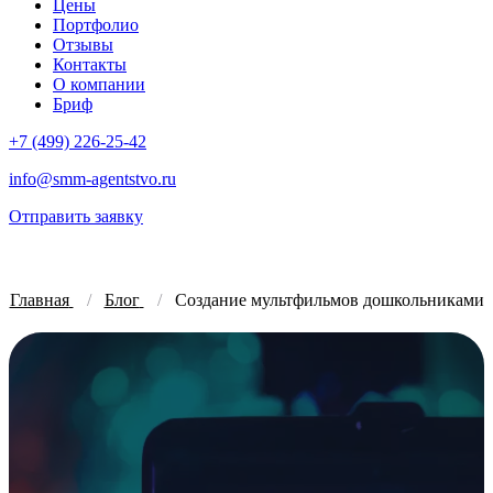
Цены
Портфолио
Отзывы
Контакты
О компании
Бриф
+7 (499) 226-25-42
info@smm-agentstvo.ru
Отправить заявку
Главная
Блог
Создание мультфильмов дошкольниками