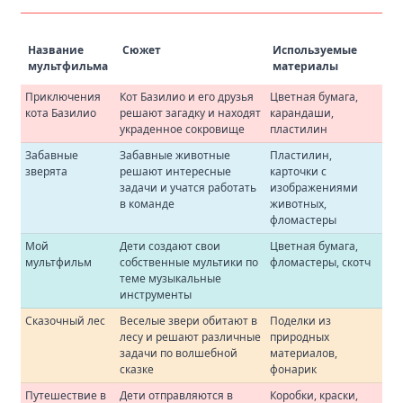
Название
Сюжет
Используемые
мультфильма
материалы
Приключения
Кот Базилио и его друзья
Цветная бумага,
кота Базилио
решают загадку и находят
карандаши,
украденное сокровище
пластилин
Забавные
Забавные животные
Пластилин,
зверята
решают интересные
карточки с
задачи и учатся работать
изображениями
в команде
животных,
фломастеры
Мой
Дети создают свои
Цветная бумага,
мультфильм
собственные мультики по
фломастеры, скотч
теме музыкальные
инструменты
Сказочный лес
Веселые звери обитают в
Поделки из
лесу и решают различные
природных
задачи по волшебной
материалов,
сказке
фонарик
Путешествие в
Дети отправляются в
Коробки, краски,