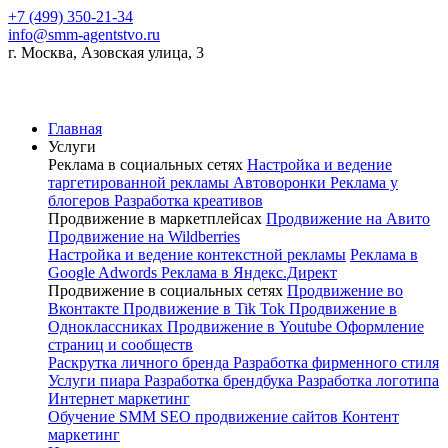
+7 (499) 350-21-34
info@smm-agentstvo.ru
г. Москва, Азовская улица, 3
Главная
Услуги
Реклама в социальных сетях
Настройка и ведение
таргетированной рекламы
Автоворонки
Реклама у
блогеров
Разработка креативов
Продвижение в маркетплейсах
Продвижение на Авито
Продвижение на Wildberries
Настройка и ведение контекстной рекламы
Реклама в
Google Adwords
Реклама в Яндекс.Директ
Продвижение в социальных сетях
Продвижение во
Вконтакте
Продвижение в Tik Tok
Продвижение в
Одноклассниках
Продвижение в Youtube
Оформление
страниц и сообществ
Раскрутка личного бренда
Разработка фирменного стиля
Услуги пиара
Разработка брендбука
Разработка логотипа
Интернет маркетинг
Обучение SMM
SEO продвижение сайтов
Контент
маркетинг