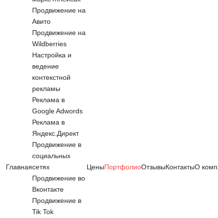
Продвижение на
Авито
Продвижение на
Wildberries
Настройка и
ведение
контекстной
рекламы
Реклама в
Google Adwords
Реклама в
Яндекс.Директ
Продвижение в
социальных
Главная
сетях
Цены
Портфолио
Отзывы
Контакты
О комп
Продвижение во
Вконтакте
Продвижение в
Tik Tok