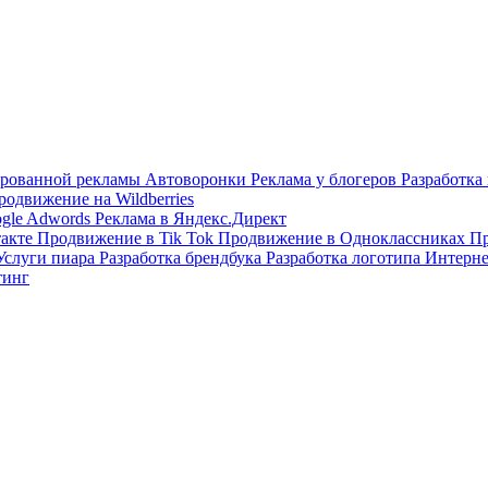
тированной рекламы
Автоворонки
Реклама у блогеров
Разработка
родвижение на Wildberries
ogle Adwords
Реклама в Яндекс.Директ
такте
Продвижение в Tik Tok
Продвижение в Одноклассниках
Пр
Услуги пиара
Разработка брендбука
Разработка логотипа
Интерне
тинг