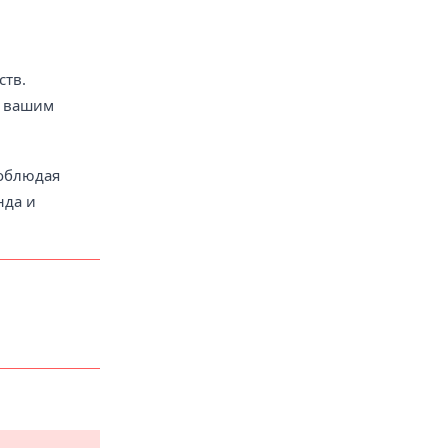
ств.
с вашим
Соблюдая
нда и