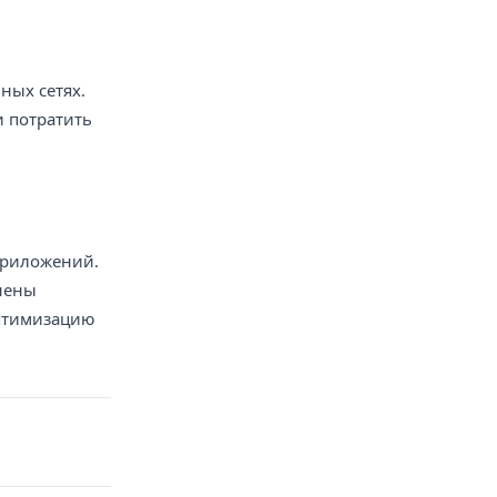
ных сетях.
 потратить
приложений.
нены
оптимизацию