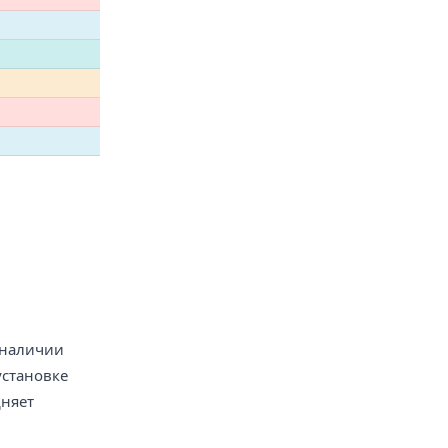
 наличии
установке
дняет