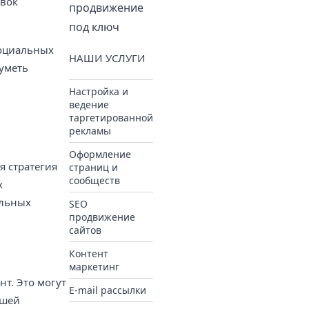
овок
продвижение
под ключ
социальных
НАШИ УСЛУГИ
 уметь
Настройка и
ведение
таргетированной
рекламы
Оформление
 стратегия
страниц и
сообществ
х
ильных
SEO
продвижение
сайтов
Контент
маркетинг
т. Это могут
E-mail рассылки
ашей