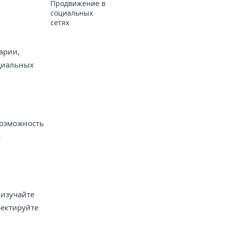
Продвижение в
социальных
сетях
арии,
оциальных
возможность
о
 изучайте
ректируйте