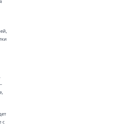
я
ей,
тки
.
—
е,
дет
 с