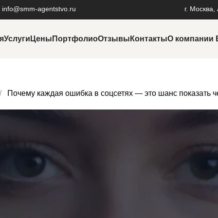
info@smm-agentstvo.ru
г. Москва,
я
Услуги
Цены
Портфолио
Отзывы
Контакты
О компании
Продвижение в маркетплейсах
На
Продвижение на Авито
Ре
Почему каждая ошибка в соцсетях — это шанс показать ч
Продвижение на Wildberries
Ре
Раскрутка личного бренда
Об
Разработка фирменного стиля
SE
Услуги пиара