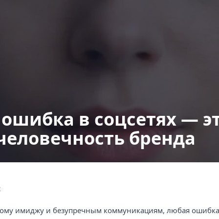
Ко
Разработка брендбука
Разработка логотипа
Интернет маркетинг
ошибка в соцсетях — э
человечность бренда
2
ьному имиджу и безупречным коммуникациям, любая ошибка