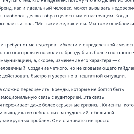
янутся к тем, кто не идеален, потому что это делает их бол
енд, как и идеальный человек, может вызывать недовери
, наоборот, делают образ целостным и настоящим. Когда
сылает сигнал: "Мы такие же, как и вы. Мы тоже ошибаемся
и требует от менеджеров гибкости и определенной смелост
ьного контроля и позволить бренду быть более спонтанны
ммуникацией, а, скорее, изменение его характера — с
 человечный. Создание четкого, но не сковывающего гайдл
 действовать быстро и уверенно в нештатной ситуации.
а сложно переоценить. Бренды, которые не боятся быть
моциональную связь с аудиторией. Эта связь
я переживает даже более серьезные кризисы. Клиенты, кот
ом выходила из небольших затруднений, с большей
лучае крупных проблем. Они становятся не просто