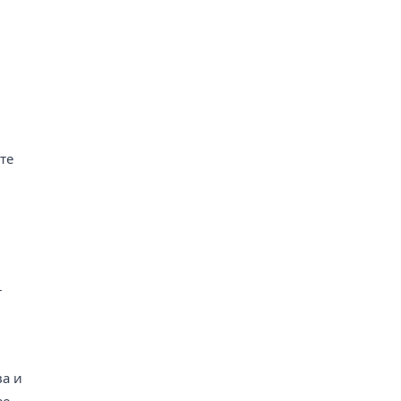
те
т
ва и