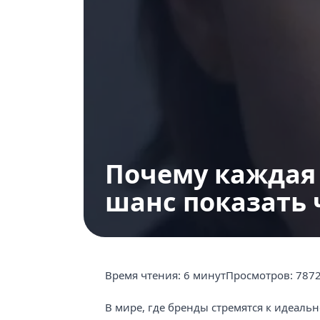
Продвижение в Одноклассниках
Продвижение в Youtube
Оформление страниц и сообществ
Почему каждая 
шанс показать 
Время чтения:
6 минут
Просмотров:
787
В мире, где бренды стремятся к идеал