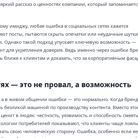
яркий рассказ о ценностях компании, который запоминаетс
ному имиджу, любая ошибка в социальных сетях кажется
яют посты, пытаются скрыть опечатки или неудачные шутки
и. Однако такой подход упускает ключевую возможность —
т для укрепления доверия. Ведь именно через ошибки бр
ть ближе к клиентам и доказать, что за корпоративным фас
ях — это не провал, а возможность
 а в живом общении ошибки — это нормально. Когда брен
ть безликой машиной по производству контента. Вместо это
ценит в людях: честность, уязвимость и способность смеят
ихологии потребителей показывают, что клиенты чаще лоял
вать свою человеческую сторону. Ошибка, особенно если ее