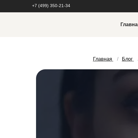
+7 (499) 350-21-34
Главна
Реклама в социальных сетях
Настройка и ведение таргетированной
Главная
Блог
рекламы
Автоворонки
Реклама у блогеров
Разработка креативов
Продвижение в социальных сетях
Продвижение во Вконтакте
Продвижение в Tik Tok