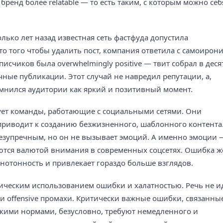
бренд более relatable — то есть таким, с которым можно себ
лько лет назад известная сеть фастфуда допустила
о того чтобы удалить пост, компания ответила с самоирони
исчиков была overwhelmingly positive — твит собрал в деся
чные публикации. Этот случай не навредил репутации, а,
омнился аудитории как яркий и позитивный момент.
ует команды, работающие с социальными сетями. Они
 приводит к созданию безжизненного, шаблонного контента
безупречным, но он не вызывает эмоций. А именно эмоции 
яются валютой внимания в современных соцсетях. Ошибка ж
нотонность и привлекает гораздо больше взглядов.
ическим использованием ошибки и халатностью. Речь не и
ли offensive промахи. Критически важные ошибки, связанные
кими нормами, безусловно, требуют немедленного и