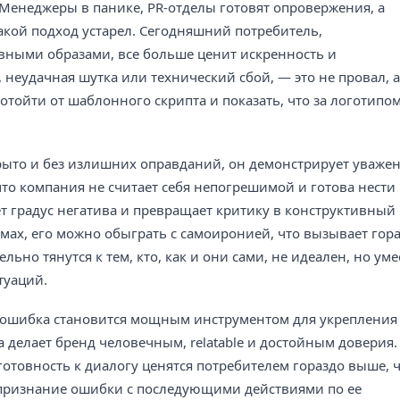
 Менеджеры в панике, PR-отделы готовят опровержения, а
акой подход устарел. Сегодняшний потребитель,
ными образами, все больше ценит искренность и
 неудачная шутка или технический сбой, — это не провал, а
тойти от шаблонного скрипта и показать, что за логотипо
рыто и без излишних оправданий, он демонстрирует уважен
что компания не считает себя непогрешимой и готова нести
т градус негатива и превращает критику в конструктивный
омах, его можно обыграть с самоиронией, что вызывает гор
ьно тянутся к тем, кто, как и они сами, не идеален, но уме
туаций.
я ошибка становится мощным инструментом для укрепления
 делает бренд человечным, relatable и достойным доверия.
готовность к диалогу ценятся потребителем гораздо выше, 
признание ошибки с последующими действиями по ее