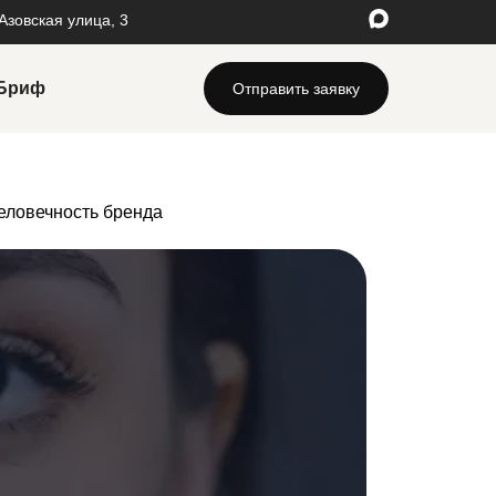
 Азовская улица, 3
Бриф
Отправить заявку
стройка и ведение контекстной рекламы
клама в Google Adwords
еловечность бренда
клама в Яндекс.Директ
учение SMM
O продвижение сайтов