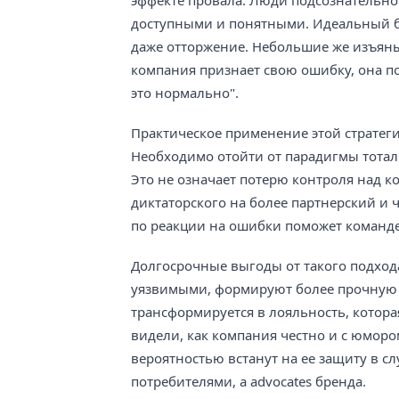
эффекте провала. Люди подсознательно т
доступными и понятными. Идеальный бр
даже отторжение. Небольшие же изъяны
компания признает свою ошибку, она по
это нормально".
Практическое применение этой стратеги
Необходимо отойти от парадигмы тотал
Это не означает потерю контроля над ко
диктаторского на более партнерский и
по реакции на ошибки поможет команде
Долгосрочные выгоды от такого подход
уязвимыми, формируют более прочную э
трансформируется в лояльность, котора
видели, как компания честно и с юмор
вероятностью встанут на ее защиту в с
потребителями, а advocates бренда.