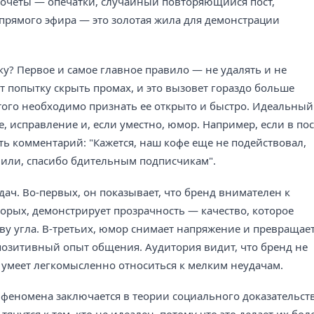
дочеты — опечатки, случайный повторяющийся пост,
прямого эфира — это золотая жила для демонстрации
у? Первое и самое главное правило — не удалять и не
т попытку скрыть промах, и это вызовет гораздо больше
того необходимо признать ее открыто и быстро. Идеальный
, исправление и, если уместно, юмор. Например, если в пос
ь комментарий: "Кажется, наш кофе еще не подействовал,
вили, спасибо бдительным подписчикам".
дач. Во-первых, он показывает, что бренд внимателен к
торых, демонстрирует прозрачность — качество, которое
ву угла. В-третьих, юмор снимает напряжение и превращае
озитивный опыт общения. Аудитория видит, что бренд не
 умеет легкомысленно относиться к мелким неудачам.
 феномена заключается в теории социального доказательст