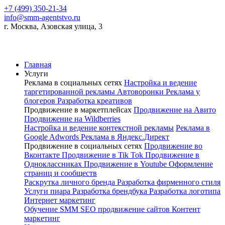
+7 (499) 350-21-34
info@smm-agentstvo.ru
г. Москва, Азовская улица, 3
Главная
Услуги
Реклама в социальных сетях
Настройка и ведение
таргетированной рекламы
Автоворонки
Реклама у
блогеров
Разработка креативов
Продвижение в маркетплейсах
Продвижение на Авито
Продвижение на Wildberries
Настройка и ведение контекстной рекламы
Реклама в
Google Adwords
Реклама в Яндекс.Директ
Продвижение в социальных сетях
Продвижение во
Вконтакте
Продвижение в Tik Tok
Продвижение в
Одноклассниках
Продвижение в Youtube
Оформление
страниц и сообществ
Раскрутка личного бренда
Разработка фирменного стиля
Услуги пиара
Разработка брендбука
Разработка логотипа
Интернет маркетинг
Обучение SMM
SEO продвижение сайтов
Контент
маркетинг