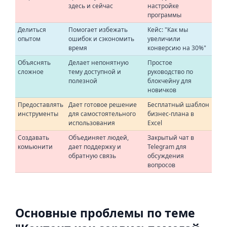
здесь и сейчас
настройке
программы
Делиться
Помогает избежать
Кейс: "Как мы
опытом
ошибок и сэкономить
увеличили
время
конверсию на 30%"
Объяснять
Делает непонятную
Простое
сложное
тему доступной и
руководство по
полезной
блокчейну для
новичков
Предоставлять
Дает готовое решение
Бесплатный шаблон
инструменты
для самостоятельного
бизнес-плана в
использования
Excel
Создавать
Объединяет людей,
Закрытый чат в
комьюнити
дает поддержку и
Telegram для
обратную связь
обсуждения
вопросов
Основные проблемы по теме