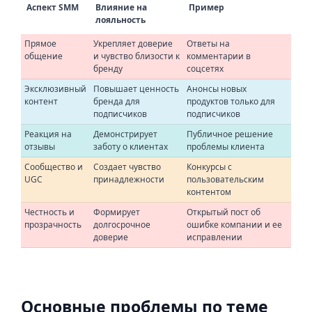
Аспект SMM
Влияние на
Пример
лояльность
Прямое
Укрепляет доверие
Ответы на
общение
и чувство близости к
комментарии в
бренду
соцсетях
Эксклюзивный
Повышает ценность
Анонсы новых
контент
бренда для
продуктов только для
подписчиков
подписчиков
Реакция на
Демонстрирует
Публичное решение
отзывы
заботу о клиентах
проблемы клиента
Сообщество и
Создает чувство
Конкурсы с
UGC
принадлежности
пользовательским
контентом
Честность и
Формирует
Открытый пост об
прозрачность
долгосрочное
ошибке компании и ее
доверие
исправлении
Основные проблемы по теме