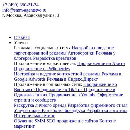
+7 (499) 350-21-34
info@smm-agentstvo.ru
г. Москва, Азовская улица, 3
Главная
Услуги
Реклама в социальных сетях
Настройка и ведение
таргетированной рекламы
Автоворонки
Реклама у
блогеров
Разработка креативов
Продвижение в маркетплейсах
Продвижение на Авито
Продвижение на Wildberries
Настройка и ведение контекстной рекламы
Реклама в
Google Adwords
Реклама в Яндекс.Директ
Продвижение в социальных сетях
Продвижение во
Вконтакте
Продвижение в Tik Tok
Продвижение в
Одноклассниках
Продвижение в Youtube
Оформление
страниц и сообществ
Раскрутка личного бренда
Разработка фирменного стиля
Услуги пиара
Разработка брендбука
Разработка логотипа
Интернет маркетинг
Обучение SMM
SEO продвижение сайтов
Контент
маркетинг