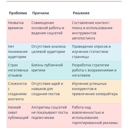
Проблема
Причина
Решение
Нехватка
Совмещение
Составление контент-
времени
основной работы и
плана и использование
ведения соцсетей
инструментов
автопостинга
Нет
Отсутствие анализа
Проведение опросов и
понимания
целевой аудитории
изучение статистики
аудитории
страницы
Страх
Боязнь публичной
Разработка стратегии
негативных
критики
работы с возражениями и
отзывов
негативом
Сложности
Отсутствие идей и
Изучение успешных
с
навыков для
конкурентов и
созданием
создания постов
привлечение копирайтера
контента
Низкий
Алгоритмы соцсетей
Работа над
охват
не показывают посты
вовлеченностью и
публикаций
подписчикам
использование
таргетированной рекламы