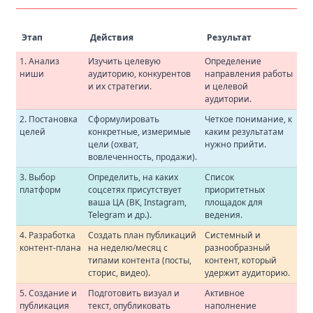
Этап
Действия
Результат
1. Анализ
Изучить целевую
Определение
ниши
аудиторию, конкурентов
направления работы
и их стратегии.
и целевой
аудитории.
2. Постановка
Сформулировать
Четкое понимание, к
целей
конкретные, измеримые
каким результатам
цели (охват,
нужно прийти.
вовлеченность, продажи).
3. Выбор
Определить, на каких
Список
платформ
соцсетях присутствует
приоритетных
ваша ЦА (ВК, Instagram,
площадок для
Telegram и др.).
ведения.
4. Разработка
Создать план публикаций
Системный и
контент-плана
на неделю/месяц с
разнообразный
типами контента (посты,
контент, который
сторис, видео).
удержит аудиторию.
5. Создание и
Подготовить визуал и
Активное
публикация
текст, опубликовать
наполнение