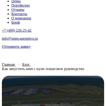
Цены
Портфолио
Отзывы
Контакты
О компании
Бриф
+7 (499) 226-25-42
info@smm-agentstvo.ru
Отправить заявку
Главная
Блог
Как запустить smm с нуля: пошаговое руководство