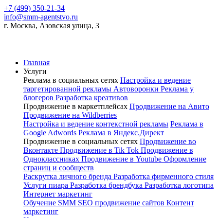
+7 (499) 350-21-34
info@smm-agentstvo.ru
г. Москва, Азовская улица, 3
Главная
Услуги
Реклама в социальных сетях
Настройка и ведение
таргетированной рекламы
Автоворонки
Реклама у
блогеров
Разработка креативов
Продвижение в маркетплейсах
Продвижение на Авито
Продвижение на Wildberries
Настройка и ведение контекстной рекламы
Реклама в
Google Adwords
Реклама в Яндекс.Директ
Продвижение в социальных сетях
Продвижение во
Вконтакте
Продвижение в Tik Tok
Продвижение в
Одноклассниках
Продвижение в Youtube
Оформление
страниц и сообществ
Раскрутка личного бренда
Разработка фирменного стиля
Услуги пиара
Разработка брендбука
Разработка логотипа
Интернет маркетинг
Обучение SMM
SEO продвижение сайтов
Контент
маркетинг